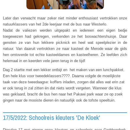
Later dan verwacht maar zeker niet minder enthousiast vertrokken onze
natuurklassers van het 2de leerjaar met de bus naar Westerlo.
Nadat de valiezen werden
uitgepakt
en iedereen een eigen bedje
toegewezen had gekregen, verkenden ze het boswachtershuisje. Daar
genoten ze van hun
lekkere picknick en heel wat speelplezier in de
natuur. Van daaruit vertrokken ze naar kasteel de Merode waar de gids
hen omtoverde tot echte kasteeldames en kasteelheren.
Ze leefden zich
helemaal in en keerden vele jaren terug in de tijd!
Dag 2 startte met een lekker ontbijt en het maken van een lunchpakket.
Een hele klus voor tweedeklassers????. Daarna volgde de moeilijkste
taak van deze tweedaagse: koffers
inladen, zorgen dat alles wat erin zat
er ook terug in zal zitten én
dat niets wordt vergeten
. Wanneer die klus
was geklaard, bracht de bus hen naar het Pakawi park waar ze op zoek
gingen naar de mooiste dieren én natuurlijk ook de tofste speeltuin.
17/5/2022: Schoolreis kleuters 'De Kloek'
Dinsdag 17 mei gingen onze kleuters op schoolreis naar Grobbendonk.