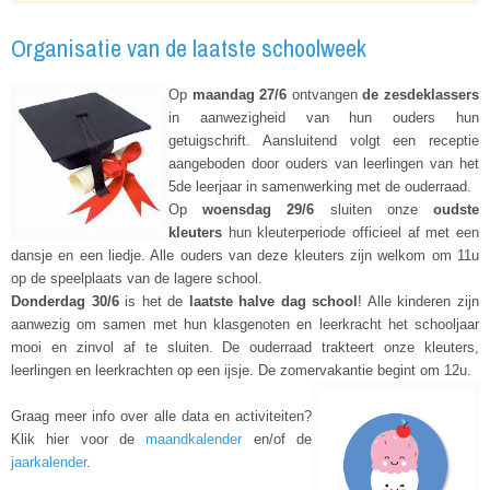
Organisatie van de laatste schoolweek
Op
maandag 27/6
ontvangen
de
zesdeklassers
in aanwezigheid van hun ouders hun
getuigschrift. Aansluitend volgt een receptie
aangeboden door ouders van leerlingen van het
5de leerjaar in samenwerking met de ouderraad.
Op
woensdag 29/6
sluiten onze
oudste
kleuters
hun kleuterperiode officieel af met een
dansje en een liedje. Alle ouders van deze kleuters zijn welkom om 11u
op de speelplaats van de lagere school.
Donderdag 30/6
is het de
laatste halve dag school
! Alle kinderen zijn
aanwezig om samen met hun klasgenoten en leerkracht het schooljaar
mooi en zinvol af te sluiten. De ouderraad trakteert onze kleuters,
leerlingen en leerkrachten op een ijsje. De zomervakantie begint om 12u.
Graag meer info over alle data en activiteiten?
Klik hier voor de
maandkalender
en/of de
jaarkalender
.