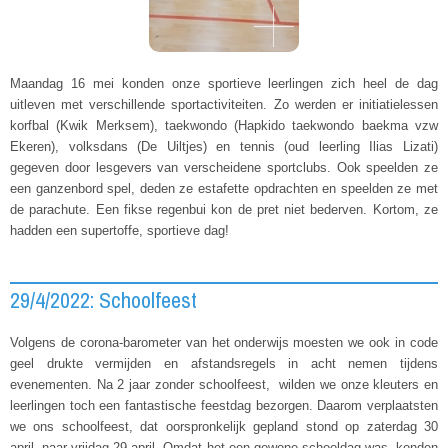
Maandag 16 mei konden onze sportieve leerlingen zich heel de dag
uitleven met verschillende sportactiviteiten. Zo werden er initiatielessen
korfbal (Kwik Merksem), taekwondo (Hapkido taekwondo baekma vzw
Ekeren), volksdans (De Uiltjes) en tennis (oud leerling Ilias Lizati)
gegeven door lesgevers van verscheidene sportclubs. Ook speelden ze
een ganzenbord spel, deden ze estafette opdrachten en speelden ze met
de parachute. Een fikse regenbui kon de pret niet bederven. Kortom, ze
hadden een supertoffe, sportieve dag!
29/4/2022: Schoolfeest
Volgens de corona-barometer van het onderwijs moesten we ook in code
geel drukte vermijden en afstandsregels in acht nemen tijdens
evenementen. Na 2 jaar zonder schoolfeest, wilden we onze kleuters en
leerlingen toch een fantastische feestdag bezorgen. Daarom verplaatsten
we ons schoolfeest, dat oorspronkelijk gepland stond op zaterdag 30
april, naar vrijdag 29 april. Omdat het een gewone schooldag was, konden