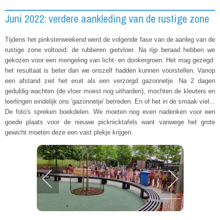
Juni 2022: verdere aankleding van de rustige zone
Tijdens het pinksterweekend werd de volgende fase van de aanleg van de
rustige zone voltooid: de rubberen gietvloer. Na rijp beraad hebben we
gekozen voor een mengeling van licht- en donkergroen. Het mag gezegd:
het resultaat is beter dan we onszelf hadden kunnen voorstellen. Vanop
een afstand ziet het eruit als een verzorgd gazonnetje. Na 2 dagen
geduldig wachten (de vloer moest nog uitharden), mochten de kleuters en
leerlingen eindelijk ons 'gazonnetje' betreden. En of het in de smaak viel...
De foto's spreken boekdelen. We moeten nog even nadenken voor een
goede plaats voor de nieuwe picknicktafels want vanwege het grote
gewicht moeten deze een vast plekje krijgen.