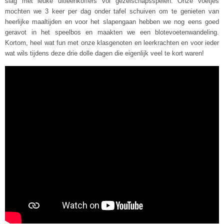
slag met leuke uitleenkoffers vol gezelschapsspelen. Onze voetjes
mochten we 3 keer per dag onder tafel schuiven om te genieten van
heerlijke maaltijden en voor het slapengaan hebben we nog eens goed
geravot in het speelbos en maakten we een blotevoetenwandeling.
Kortom, heel wat fun met onze klasgenoten en leerkrachten en voor ieder
wat wils tijdens deze drie dolle dagen die eigenlijk veel te kort waren!