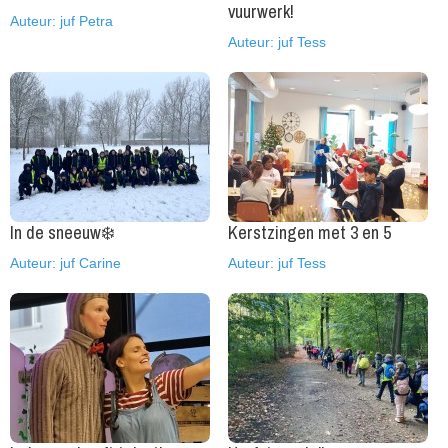
vuurwerk!
Auteur: juf Petra
Auteur: juf Tess
In de sneeuw❄️
Kerstzingen met 3 en 5
Auteur: juf Carine
Auteur: juf Tess