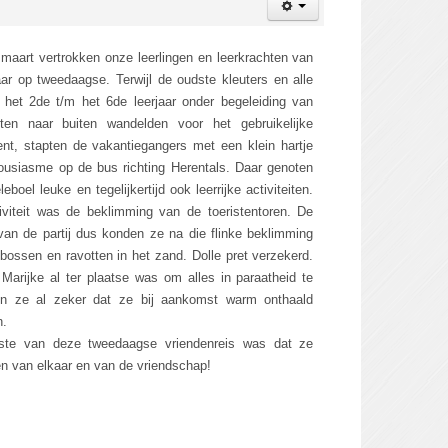
maart vertrokken onze leerlingen en leerkrachten van
aar op tweedaagse. Terwijl de oudste kleuters en alle
n het 2de t/m het 6de leerjaar onder begeleiding van
hten naar buiten wandelden voor het gebruikelijke
nt, stapten de vakantiegangers met een klein hartje
ousiasme op de bus richting Herentals. Daar genoten
boel leuke en tegelijkertijd ook leerrijke activiteiten.
iviteit was de beklimming van de toeristentoren. De
an de partij dus konden ze na die flinke beklimming
bossen en ravotten in het zand. Dolle pret verzekerd.
Marijke al ter plaatse was om alles in paraatheid te
en ze al zeker dat ze bij aankomst warm onthaald
n.
jkste van deze tweedaagse vriendenreis was dat ze
n van elkaar en van de vriendschap!