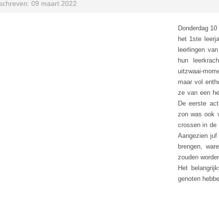
schreven: 09 maart 2022
Donderdag 10 
het 1ste leerj
leerlingen va
hun leerkrac
uitzwaai-mome
maar vol enth
ze van een hele
De eerste act
zon was ook v
crossen in de 
Aangezien juf 
brengen, war
zouden worde
Het belangri
genoten hebbe